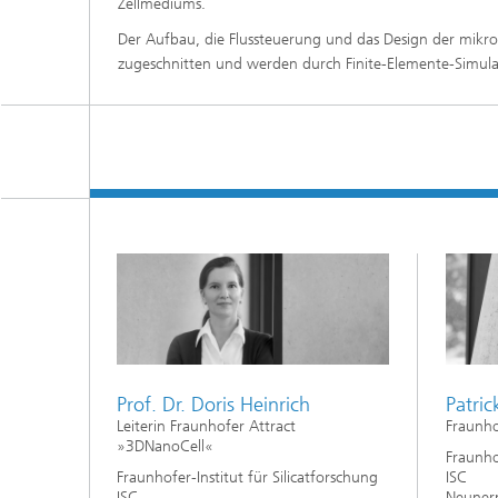
Zellmediums.
Der Aufbau, die Flussteuerung und das Design der mikrof
zugeschnitten und werden durch Finite-Elemente-Simula
Prof. Dr. Doris Heinrich
Patric
Leiterin Fraunhofer Attract
Fraunho
»3DNanoCell«
Fraunhof
Fraunhofer-Institut für Silicatforschung
ISC
ISC
Neunerp