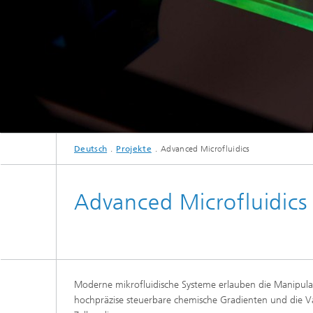
Deutsch
Projekte
Advanced Microfluidics
Advanced Microfluidics
Moderne mikrofluidische Systeme erlauben die Manipulat
hochpräzise steuerbare chemische Gradienten und die 