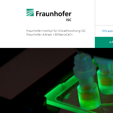
Fraunhofer-Institut für Silicatforschung ISC
Fraun
Fraunhofer Attract »3DNanoCell«
AR
PROJEKTE