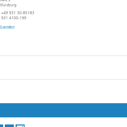
Würzburg
n +49 931 30-85183
9 931 4100-199
il senden